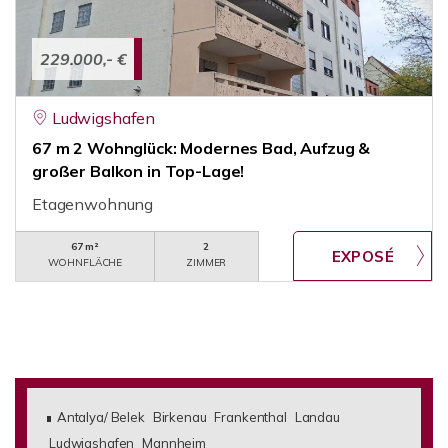
229.000,- €
Ludwigshafen
67 m 2 Wohnglück: Modernes Bad, Aufzug &
großer Balkon in Top-Lage!
Etagenwohnung
67 m²
2
WOHNFLÄCHE
ZIMMER
Antalya/ Belek
Birkenau
Frankenthal
Landau
Ludwigshafen
Mannheim