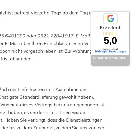
fsfrist beträgt vierzehn Tage ab dem Tag des
Exzellent
525 6481390 oder 0621 72841917, E-Mail:
5,0
er E-Mail) über Ihren Entschluss, diesen Vertrag zu
Basierend auf
doch nicht vorgeschrieben ist. Zur Wahrung der
10 Google-Bewertungen
sfrist absenden.
Echtheit von Bewertungen
ßlich der Lieferkosten (mit Ausnahme der
günstigste Standardlieferung gewählt haben),
Widerruf dieses Vertrags bei uns eingegangen ist.
tzt haben, es sei denn, mit Ihnen wurde
. Haben Sie verlangt, dass die Dienstleistungen
der bis zu dem Zeitpunkt, zu dem Sie uns von der