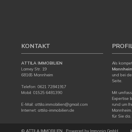
KONTAKT
PROFI
ATTILA IMMOBILIEN
Als kompe
Lamey Str. 19
Mannhei
68165 Mannheim
und bei de
Seite.
Telefon:
0621 72841917
Mobil:
01525 6481390
Mit umfas
Expertise 
E-Mail:
attila.immobilien@gmail.com
rund um Ih
Internet:
attila-immobilien.de
Mannheim. 
für Sie da.
© ATTILA IMMOBILIEN
Powered by Immonia GmbH