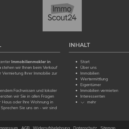
L
INHALT
tenter
Immobilienmakler in
Start
m
stehen wir Ihnen beim Verkauf
Über uns
r Vermietung Ihrer Immobilie zur
Immobilien
Wertermittlung
Eigentümer
sendem Fachwissen und lokaler
Immobilien vermieten
beraten wir Sie in allen Fragen
Interessenten
r Haus oder Ihre Wohnung in
mehr
Sprechen Sie uns an - wir sind
Impressum
AGB
Widerrufsbelehrung
Datenschutz
Sitemap