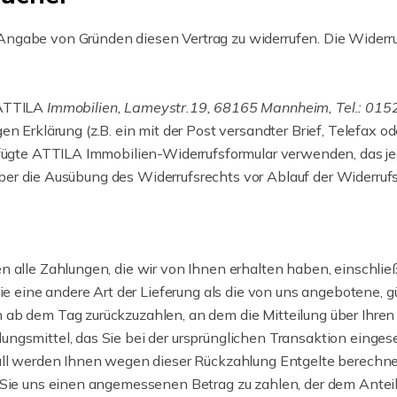
ngabe von Gründen diesen Vertrag zu widerrufen. Die Widerru
(ATTILA
Immobilien, Lameystr.19, 68165 Mannheim, Tel.: 01
en Erklärung (z.B. ein mit der Post versandter Brief, Telefax od
efügte ATTILA Immobilien-Widerrufsformular verwenden, das je
g über die Ausübung des Widerrufsrechts vor Ablauf der Widerruf
n alle Zahlungen, die wir von Ihnen erhalten haben, einschlie
Sie eine andere Art der Lieferung als die von uns angebotene, 
ab dem Tag zurückzuzahlen, an dem die Mitteilung über Ihren 
ngsmittel, das Sie bei der ursprünglichen Transaktion eingese
all werden Ihnen wegen dieser Rückzahlung Entgelte berechnet
 Sie uns einen angemessenen Betrag zu zahlen, der dem Anteil 