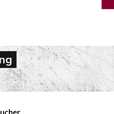
ung
aucher