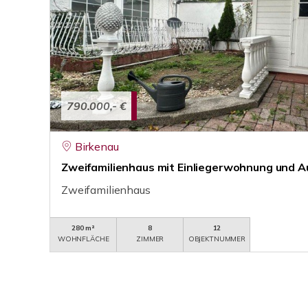
790.000,- €
Birkenau
Zweifamilienhaus mit Einliegerwohnung und 
Zweifamilienhaus
280 m²
8
12
WOHNFLÄCHE
ZIMMER
OBJEKTNUMMER