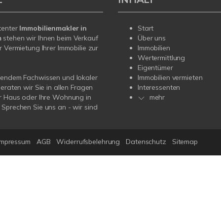
tenter
Immobilienmakler in
Start
m
stehen wir Ihnen beim Verkauf
Über uns
r Vermietung Ihrer Immobilie zur
Immobilien
Wertermittlung
Eigentümer
sendem Fachwissen und lokaler
Immobilien vermieten
beraten wir Sie in allen Fragen
Interessenten
r Haus oder Ihre Wohnung in
mehr
Sprechen Sie uns an - wir sind
Impressum
AGB
Widerrufsbelehrung
Datenschutz
Sitemap