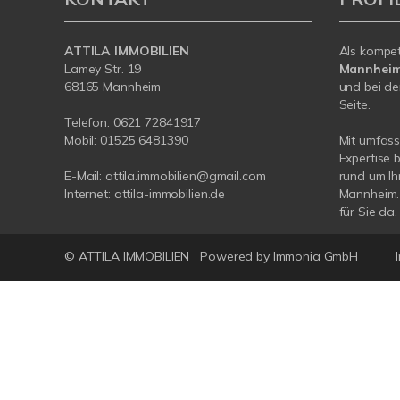
ATTILA IMMOBILIEN
Als kompe
Lamey Str. 19
Mannhei
68165 Mannheim
und bei de
Seite.
Telefon:
0621 72841917
Mobil:
01525 6481390
Mit umfas
Expertise 
E-Mail:
attila.immobilien@gmail.com
rund um Ih
Internet:
attila-immobilien.de
Mannheim. 
für Sie da.
© ATTILA IMMOBILIEN
Powered by Immonia GmbH