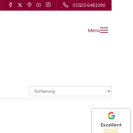
01525 6481390
Menü
Exzellent