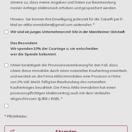
stimme zu, dass meine Angaben und Daten zur Beantwortung
meiner Anfrage elektronisch erhoben und gespeichert werden.
Hinweis: Sie können Ihre Einwilligung jederzeit für die Zukunft per E-
Mail an attila.immobilien@gmail.com widerrufen. *
Wir sind ein junges Unternehmen mit Sitz in der Mannheimer Oststadt.
Das Besondere
Wir spenden 10% der Courtage u. sie entscheiden
wer die Spende bekommt.
Ich/wir bestätige/n die Provisionsvereinbarung für den Fall, dass
ich/wir diese Immobilie durch einen notariellen Kaufvertrag erwerbe/n,
und werde/n an die Firma Attila Immobilien eine Provision in Höhe
von 2% inkl. MwSt. fällig bei Beurkundung des notariellen
Kaufvertrages bezahle/n. Die Firma Attila Immobilien hat einen
provisionspflichtigen Maklervertrag auch mit dem Verkäufer
abgeschlossen (§ 656 c BGB). *
* Pflichtfelder
Absenden