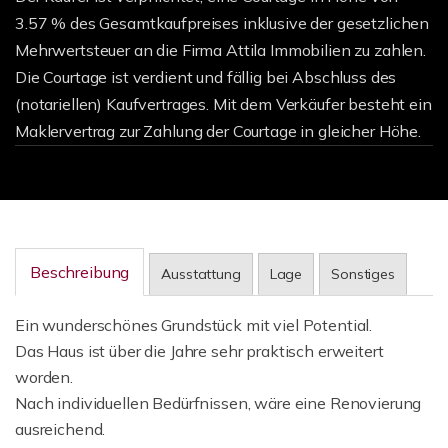
3.57 % des Gesamtkaufpreises inklusive der gesetzlichen
Mehrwertsteuer an die Firma Attila Immobilien zu zahlen.
Die Courtage ist verdient und fällig bei Abschluss des
(notariellen) Kaufvertrages. Mit dem Verkäufer besteht ein
Maklervertrag zur Zahlung der Courtage in gleicher Höhe.
Beschreibung
Ausstattung
Lage
Sonstiges
Ein wunderschönes Grundstück mit viel Potential.
Das Haus ist über die Jahre sehr praktisch erweitert
worden.
Nach individuellen Bedürfnissen, wäre eine Renovierung
ausreichend.