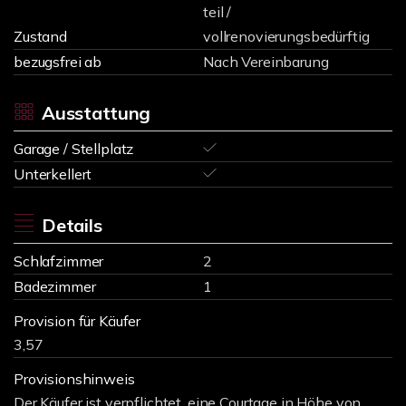
teil /
Zustand
vollrenovierungsbedürftig
bezugsfrei ab
Nach Vereinbarung
Ausstattung
Garage / Stellplatz
Unterkellert
Details
Schlafzimmer
2
Badezimmer
1
Provision für Käufer
3,57
Provisionshinweis
Der Käufer ist verpflichtet, eine Courtage in Höhe von