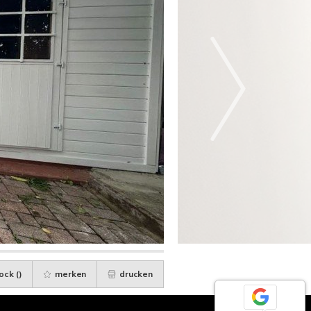
ock (
)
merken
drucken