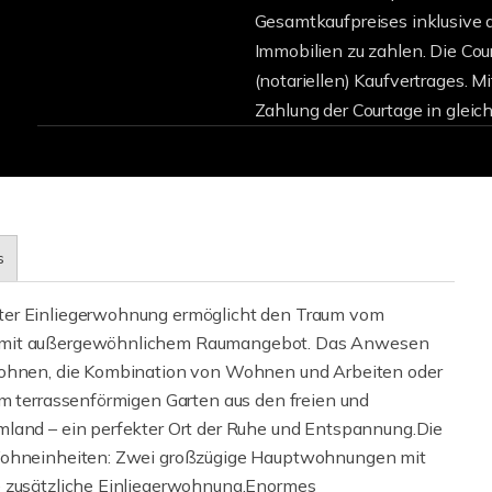
Gesamtkaufpreises inklusive d
Immobilien zu zahlen. Die Cour
(notariellen) Kaufvertrages. M
Zahlung der Courtage in gleic
s
ter Einliegerwohnung ermöglicht den Traum vom
t mit außergewöhnlichem Raumangebot. Das Anwesen
nwohnen, die Kombination von Wohnen und Arbeiten oder
em terrassenförmigen Garten aus den freien und
mland – ein perfekter Ort der Ruhe und Entspannung.Die
 Wohneinheiten: Zwei großzügige Hauptwohnungen mit
e zusätzliche Einliegerwohnung.Enormes