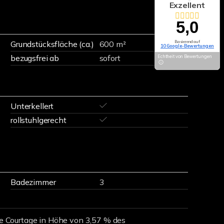
Exzellent
5,0
Grundstücksfläche (ca.)
600 m²
Basierend auf
10 Google-Bewertungen
bezugsfrei ab
sofort
Echtheit von Bewertungen
Unterkellert
rollstuhlgerecht
Badezimmer
3
ine Courtage in Höhe von 3,57 % des